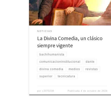
se convierte en un clásico de la literatura.La Divina
Comedia es considerada una obra maestra de la
literatura italiana y uno de los textos […]
NOTICIAS
La Divina Comedia, un clásico
siempre vigente
bachihumanista
comunicacioninstitucional
dante
divina comedia
medios
revistas
superior
tecnicatura
por
c2070238
Publicada
4 de octubre de 2024