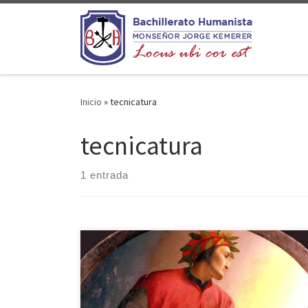
Saltar al contenido
Inicio
»
tecnicatura
tecnicatura
1 entrada
Cuando la lectura de un libro nos afecta en
profundidad hasta el punto de modificar ciertas
nociones del mundo y de la vida podemos decir que