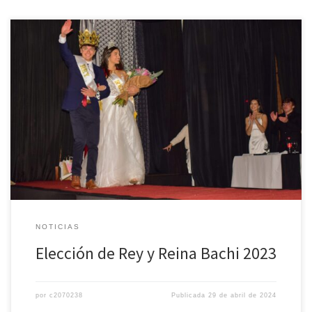
Elección de nuestros representantes. «Shine that light Shine that
light on me» #elbachi Locus ubi cor est Gracias al centro de
estudiantes y a los padres que acompañaron.
@humanitatis.essentia2023 Reina: Agostina Libutti lera Princesa:
Clara Brea 2da Princesa: Maia Jerushalmi Miss Simpatía: Milagros
Román Fulquet Miss Elegancia: Ana María Sampayo […]
NOTICIAS
Elección de Rey y Reina Bachi 2023
por
c2070238
Publicada
29 de abril de 2024