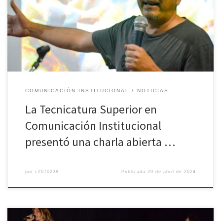
analista de datos y fundador de misionesonline.net brindó al
público general y a los estudiantes de la Tecnicatura Superior una
charla abierta sobre La Comunicación Institucional en la Era de la
[…]
COMUNICACIÓN INSTITUCIONAL
NOTICIAS
La Tecnicatura Superior en
Comunicación Institucional
presentó una charla abierta …
por
c2070238
Publicada
29 de abril de 2024