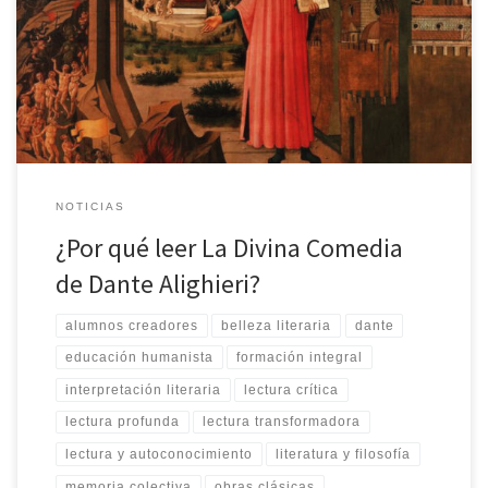
personas y cuya lectura es siempre una relectura. Nunca la
habremos explorado del todo; de tal manera que el más gastado
y repetido de los tercetos puede en algún momento revelarnos
quienes somos o dispararnos preguntas fundamentales. A […]
NOTICIAS
¿Por qué leer La Divina Comedia
de Dante Alighieri?
alumnos creadores
belleza literaria
dante
educación humanista
formación integral
interpretación literaria
lectura crítica
lectura profunda
lectura transformadora
lectura y autoconocimiento
literatura y filosofía
memoria colectiva
obras clásicas