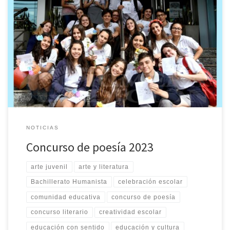
La primavera llega cargada de emociones y colores en el
Bachillerato Humanista, donde cada año se celebra un concurso
de poesía que despierta la creatividad de sus estudiantes y
embellece la ciudad. En este concurso, jóvenes poetas
comparten sus versos más conmovedores, que luego se imprimen
junto a hermosas ilustraciones […]
NOTICIAS
Concurso de poesía 2023
arte juvenil
arte y literatura
Bachillerato Humanista
celebración escolar
comunidad educativa
concurso de poesía
concurso literario
creatividad escolar
educación con sentido
educación y cultura