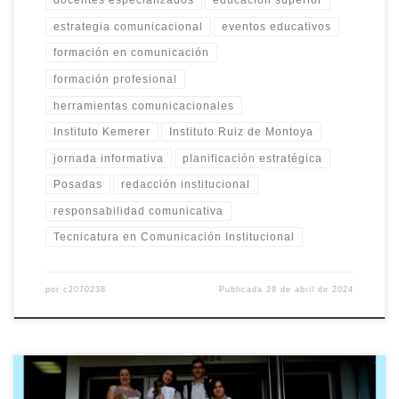
docentes especializados
educación superior
estrategia comunicacional
eventos educativos
formación en comunicación
formación profesional
herramientas comunicacionales
Instituto Kemerer
Instituto Ruiz de Montoya
jornada informativa
planificación estratégica
Posadas
redacción institucional
responsabilidad comunicativa
Tecnicatura en Comunicación Institucional
por
c2070238
Publicada
29 de abril de 2024