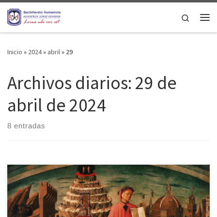
Saltar al contenido
Search
Me
Inicio
»
2024
»
abril
»
29
Archivos diarios:
29 de
abril de 2024
8 entradas
Hay obras que ya han entrado en la memoria general de las