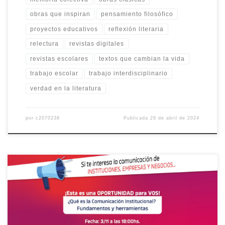
obras que inspiran
pensamiento filosófico
proyectos educativos
reflexión literaria
relectura
revistas digitales
revistas escolares
textos que cambian la vida
trabajo escolar
trabajo interdisciplinario
verdad en la literatura
por
c2070238
Publicada
29 de abril de 2024
El Instituto Bachillerato Humanista “Mons. Jorge Kemerer” realizará
una charla informativa sobre la importancia y la responsabilidad
de comunicar en los ámbitos institucionales, empresariales y en el
de las organizaciones. Dicho evento tendrá lugar el próximo