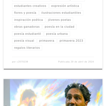
estudiantes creativos
expresión artística
flores y poesía
ilustraciones estudiantiles
inspiración poética
jóvenes poetas
obras ganadoras
poesía en la ciudad
poesía estudiantil
poesía urbana
poesía visual
primavera
primavera 2023
regalos literarios
por
c2070238
Publicada
29 de abril de 2024
El martes 21 de febrero, pasadas las 19:30 hs., en las instalaciones
del Bachillerato Humanista, Miguel Galmarini, diseñador gráfico,