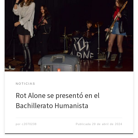
<<La música es el arte más directo, entra por el oído y va al
corazón.» Astor Piazzolla. Felicitamos a la banda Rot Alone por la
calidad y calidez en su presentación. Es un orgullo para nosotros
encontrarlos siguiendo sus sueños. #elbachi Locus ubi cor est
NOTICIAS
Rot Alone se presentó en el
Bachillerato Humanista
por
c2070238
Publicada
29 de abril de 2024