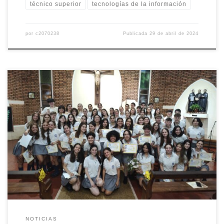
técnico superior
tecnologías de la información
por
c2070238
Publicada
29 de abril de 2024
Podríamos comparar el recorrido durante estos años, salvando las
distancias, con el camino del héroe que Homero plantea en La
Odisea. Pero el verdadero significado de Ítaca es algo mucho más
íntimo y sencillo: Ítaca representa el proceso para lograr una meta.
Ítaca es el camino, nuestro camino, es la […]
NOTICIAS